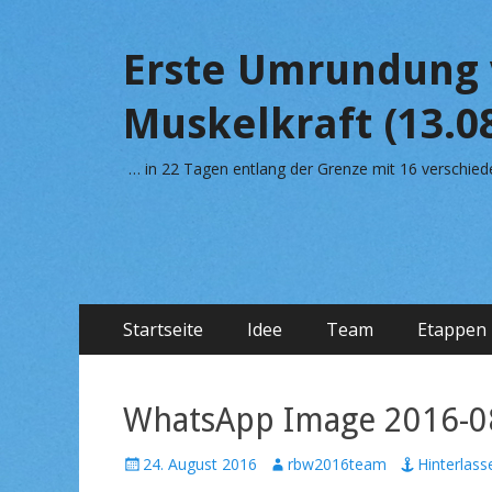
Erste Umrundung 
Muskelkraft (13.08
… in 22 Tagen entlang der Grenze mit 16 verschi
Primäres
Zum
Startseite
Idee
Team
Etappen
Inhalt
Menü
springen
WhatsApp Image 2016-08
V
24. August 2016
A
rbw2016team
Hinterlas
e
u