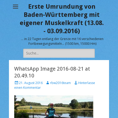
Erste Umrundung von
Baden-Württemberg mit
eigener Muskelkraft (13.08.
- 03.09.2016)
… in 22 Tagen entlang der Grenze mit 16 verschiedenen
Fortbewegungsmitteln… (1500 km, 15000 Hm)
Suche
nach:
WhatsApp Image 2016-08-21 at
20.49.10
V
A
21. August 2016
rbw2016team
Hinterlasse
e
u
einen Kommentar
r
t
ö
o
f
r
f
e
n