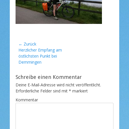
t
l
i
c
h
t
a
m
Beitragsnavigation
← Zurück
Vorheriger
Herzlicher Empfang am
Beitrag:
östlichsten Punkt bei
Demmingen
Schreibe einen Kommentar
Deine E-Mail-Adresse wird nicht veröffentlicht.
Erforderliche Felder sind mit
*
markiert
Kommentar