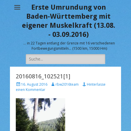
Erste Umrundung von
Baden-Württemberg mit
eigener Muskelkraft (13.08.
- 03.09.2016)
… in 22 Tagen entlang der Grenze mit 16 verschiedenen
Fortbewegungsmitteln… (1500 km, 15000 Hm)
Suche
nach:
20160816_102521[1]
V
A
16. August 2016
rbw2016team
Hinterlasse
e
u
einen Kommentar
r
t
ö
o
f
r
f
e
n
t