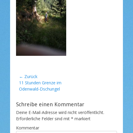
l
i
c
h
t
a
m
Beitragsnavigation
← Zurück
Vorheriger
11 Stunden Grenze im
Beitrag:
Odenwald-Dschungel
Schreibe einen Kommentar
Deine E-Mail-Adresse wird nicht veröffentlicht.
Erforderliche Felder sind mit
*
markiert
Kommentar