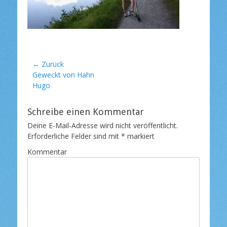
l
i
c
h
t
a
m
Beitragsnavigation
← Zurück
Vorheriger
Geweckt von Hahn
Beitrag:
Hugo
Schreibe einen Kommentar
Deine E-Mail-Adresse wird nicht veröffentlicht.
Erforderliche Felder sind mit
*
markiert
Kommentar