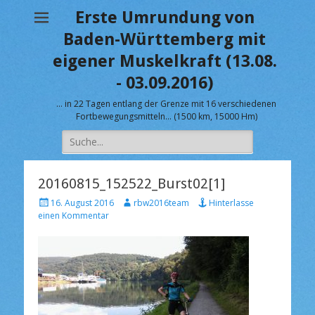
Erste Umrundung von
Baden-Württemberg mit
eigener Muskelkraft (13.08.
- 03.09.2016)
… in 22 Tagen entlang der Grenze mit 16 verschiedenen
Fortbewegungsmitteln… (1500 km, 15000 Hm)
Suche
nach:
20160815_152522_Burst02[1]
V
A
16. August 2016
rbw2016team
Hinterlasse
e
u
einen Kommentar
r
t
ö
o
f
r
f
e
n
t