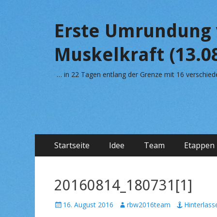
Erste Umrundung 
Muskelkraft (13.08
… in 22 Tagen entlang der Grenze mit 16 verschi
Primäres
Zum
Startseite
Idee
Team
Etappen
Inhalt
Menü
springen
20160814_180731[1]
V
16. August 2016
A
rbw2016team
Hinterlas
e
u