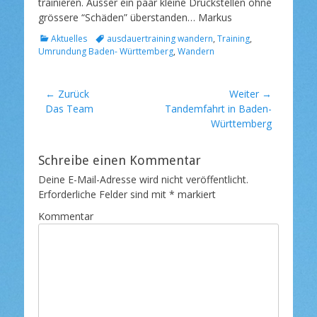
l
trainieren. Ausser ein paar kleine Druckstellen ohne
i
grössere “Schäden” überstanden… Markus
c
K
S
Aktuelles
ausdauertraining wandern
,
Training
,
h
a
c
Umrundung Baden- Württemberg
,
Wandern
t
t
h
a
e
l
m
g
a
Beitragsnavigation
← Zurück
Weiter →
o
g
Vorheriger
Das Team
Nächster
Tandemfahrt in Baden-
r
w
Beitrag:
Beitrag:
Württemberg
i
o
e
r
n
t
Schreibe einen Kommentar
e
Deine E-Mail-Adresse wird nicht veröffentlicht.
Erforderliche Felder sind mit
*
markiert
Kommentar