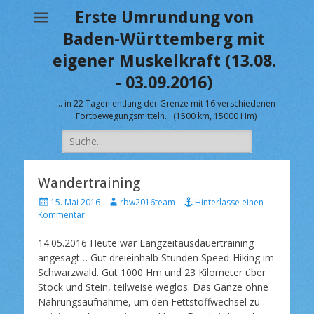
Erste Umrundung von
Baden-Württemberg mit
eigener Muskelkraft (13.08.
- 03.09.2016)
… in 22 Tagen entlang der Grenze mit 16 verschiedenen
Fortbewegungsmitteln… (1500 km, 15000 Hm)
Suche
nach:
Wandertraining
V
A
15. Mai 2016
rbw2016team
Hinterlasse einen
e
u
Kommentar
r
t
ö
o
14.05.2016 Heute war Langzeitausdauertraining
f
r
angesagt… Gut dreieinhalb Stunden Speed-Hiking im
f
Schwarzwald. Gut 1000 Hm und 23 Kilometer über
e
Stock und Stein, teilweise weglos. Das Ganze ohne
n
Nahrungsaufnahme, um den Fettstoffwechsel zu
t