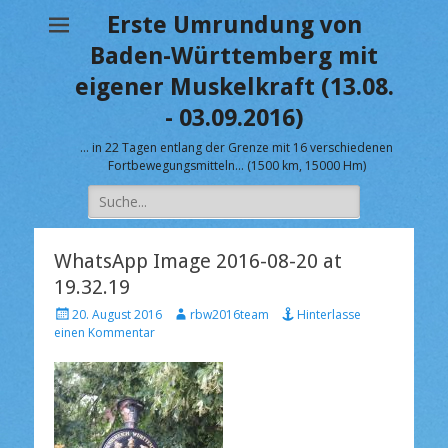
Erste Umrundung von
Baden-Württemberg mit
eigener Muskelkraft (13.08.
- 03.09.2016)
… in 22 Tagen entlang der Grenze mit 16 verschiedenen
Fortbewegungsmitteln… (1500 km, 15000 Hm)
Suche
nach:
WhatsApp Image 2016-08-20 at
19.32.19
V
A
20. August 2016
rbw2016team
Hinterlasse
e
u
einen Kommentar
r
t
ö
o
f
r
f
e
n