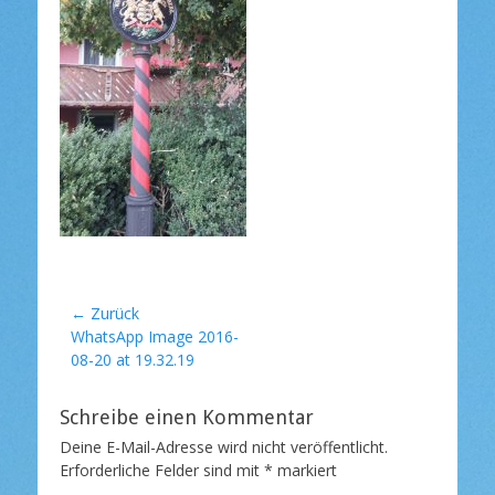
t
l
i
c
h
t
a
m
Beitragsnavigation
← Zurück
Vorheriger
WhatsApp Image 2016-
Beitrag:
08-20 at 19.32.19
Schreibe einen Kommentar
Deine E-Mail-Adresse wird nicht veröffentlicht.
Erforderliche Felder sind mit
*
markiert