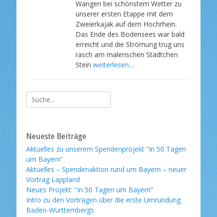
Wangen bei schönstem Wetter zu
f
unserer ersten Etappe mit dem
e
Zweierkajak auf dem Hochrhein.
n
t
Das Ende des Bodensees war bald
l
erreicht und die Strömung trug uns
i
rasch am malerischen Städtchen
c
Stein
weiterlesen…
h
t
a
m
Suche
nach:
Neueste Beiträge
Aktuelles zu unserem Spendenprojekt “In 50 Tagen
um Bayern”
Aktuelles – Spendenaktion rund um Bayern – neuer
Vortrag Lappland
Neues Projekt: “In 50 Tagen um Bayern”
Intro zu den Vorträgen über die erste Umrundung
Baden-Württembergs