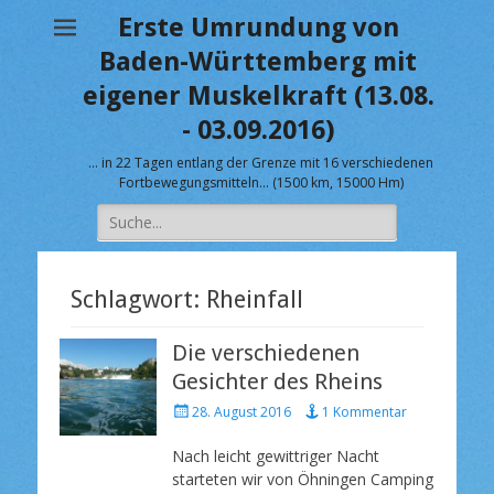
Erste Umrundung von
Baden-Württemberg mit
eigener Muskelkraft (13.08.
- 03.09.2016)
… in 22 Tagen entlang der Grenze mit 16 verschiedenen
Fortbewegungsmitteln… (1500 km, 15000 Hm)
Suche
nach:
Schlagwort:
Rheinfall
Die verschiedenen
Gesichter des Rheins
V
28. August 2016
1 Kommentar
e
r
Nach leicht gewittriger Nacht
ö
starteten wir von Öhningen Camping
f