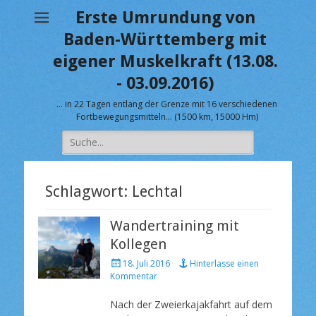
Erste Umrundung von
Baden-Württemberg mit
eigener Muskelkraft (13.08.
- 03.09.2016)
… in 22 Tagen entlang der Grenze mit 16 verschiedenen
Fortbewegungsmitteln… (1500 km, 15000 Hm)
Suche
nach:
Schlagwort:
Lechtal
Wandertraining mit
Kollegen
V
18. Juli 2016
Hinterlasse einen
e
Kommentar
r
ö
Nach der Zweierkajakfahrt auf dem
f