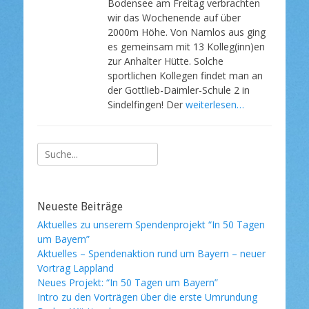
Bodensee am Freitag verbrachten
f
wir das Wochenende auf über
e
2000m Höhe. Von Namlos aus ging
n
es gemeinsam mit 13 Kolleg(inn)en
t
l
zur Anhalter Hütte. Solche
i
sportlichen Kollegen findet man an
c
der Gottlieb-Daimler-Schule 2 in
h
Sindelfingen! Der
weiterlesen…
t
a
m
Suche
nach:
Neueste Beiträge
Aktuelles zu unserem Spendenprojekt “In 50 Tagen
um Bayern”
Aktuelles – Spendenaktion rund um Bayern – neuer
Vortrag Lappland
Neues Projekt: “In 50 Tagen um Bayern”
Intro zu den Vorträgen über die erste Umrundung