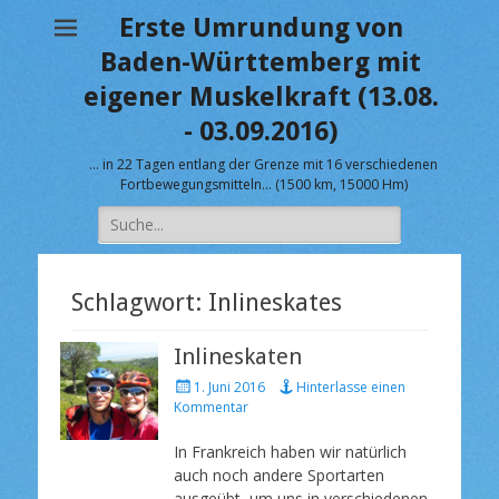
Erste Umrundung von
Baden-Württemberg mit
eigener Muskelkraft (13.08.
- 03.09.2016)
… in 22 Tagen entlang der Grenze mit 16 verschiedenen
Fortbewegungsmitteln… (1500 km, 15000 Hm)
Suche
nach:
Schlagwort:
Inlineskates
Inlineskaten
V
1. Juni 2016
Hinterlasse einen
e
Kommentar
r
ö
In Frankreich haben wir natürlich
f
auch noch andere Sportarten
f
ausgeübt, um uns in verschiedenen