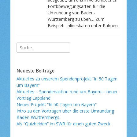
e
Fortbbewegungsarten für die
n
Umrundung von Baden-
t
l
Württemberg zu üben… Zum
i
Beispiel: Inlineskaten unter Palmen.
c
h
t
Suche
a
m
nach:
Neueste Beiträge
Aktuelles zu unserem Spendenprojekt “In 50 Tagen
um Bayern”
Aktuelles – Spendenaktion rund um Bayern – neuer
Vortrag Lappland
Neues Projekt: “In 50 Tagen um Bayern”
Intro zu den Vorträgen über die erste Umrundung
Baden-Württembergs
Als “Quizhelden” im SWR für einen guten Zweck