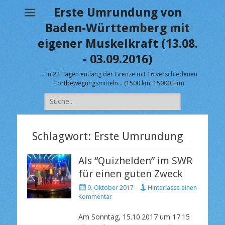
Erste Umrundung von
Baden-Württemberg mit
eigener Muskelkraft (13.08.
- 03.09.2016)
… in 22 Tagen entlang der Grenze mit 16 verschiedenen
Fortbewegungsmitteln… (1500 km, 15000 Hm)
Suche
nach:
Schlagwort:
Erste Umrundung
Als “Quizhelden” im SWR
für einen guten Zweck
V
9. Oktober 2017
Hinterlasse einen
e
Kommentar
r
ö
Am Sonntag, 15.10.2017 um 17:15
f