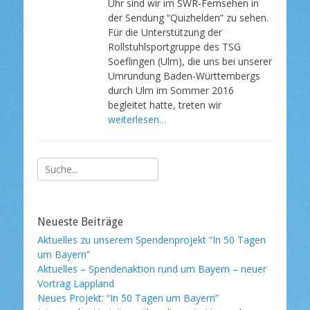
Uhr sind wir im SWR-Fernsehen in
f
der Sendung “Quizhelden” zu sehen.
e
Für die Unterstützung der
n
Rollstuhlsportgruppe des TSG
t
l
Soeflingen (Ulm), die uns bei unserer
i
Umrundung Baden-Württembergs
c
durch Ulm im Sommer 2016
h
begleitet hatte, treten wir
t
weiterlesen…
a
m
Suche
nach:
Neueste Beiträge
Aktuelles zu unserem Spendenprojekt “In 50 Tagen
um Bayern”
Aktuelles – Spendenaktion rund um Bayern – neuer
Vortrag Lappland
Neues Projekt: “In 50 Tagen um Bayern”