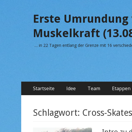
Erste Umrundung 
Muskelkraft (13.08
… in 22 Tagen entlang der Grenze mit 16 verschi
Primäres
Zum
Startseite
Idee
Team
Etappen
Inhalt
Menü
springen
Schlagwort:
Cross-Skate