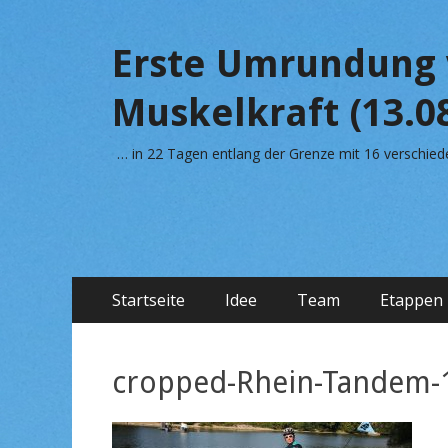
Erste Umrundung 
Muskelkraft (13.08
… in 22 Tagen entlang der Grenze mit 16 verschi
Primäres
Zum
Startseite
Idee
Team
Etappen
Inhalt
Menü
springen
cropped-Rhein-Tandem-1