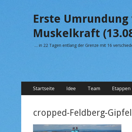
Erste Umrundung 
Muskelkraft (13.08
… in 22 Tagen entlang der Grenze mit 16 verschi
Primäres
Zum
Startseite
Idee
Team
Etappen
Inhalt
Menü
springen
cropped-Feldberg-Gipfel