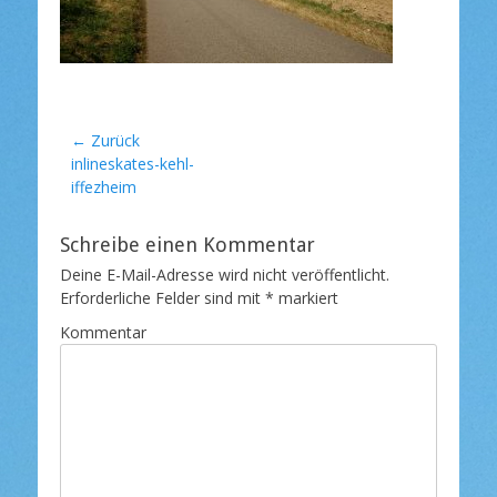
l
i
c
h
t
a
m
Beitragsnavigation
← Zurück
Vorheriger
inlineskates-kehl-
Beitrag:
iffezheim
Schreibe einen Kommentar
Deine E-Mail-Adresse wird nicht veröffentlicht.
Erforderliche Felder sind mit
*
markiert
Kommentar