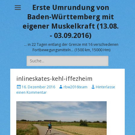
Erste Umrundung von
Baden-Württemberg mit
eigener Muskelkraft (13.08.
- 03.09.2016)
… in 22 Tagen entlang der Grenze mit 16 verschiedenen
Fortbewegungsmitteln… (1500 km, 15000 Hm)
Suche
nach:
inlineskates-kehl-iffezheim
V
A
16. Dezember 2016
rbw2016team
Hinterlasse
e
u
einen Kommentar
r
t
ö
o
f
r
f
e
n
t