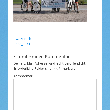
l
i
c
h
t
a
m
Beitragsnavigation
← Zurück
Vorheriger
dsc_0041
Beitrag:
Schreibe einen Kommentar
Deine E-Mail-Adresse wird nicht veröffentlicht.
Erforderliche Felder sind mit
*
markiert
Kommentar