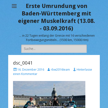
Erste Umrundung von
Baden-Württemberg mit
eigener Muskelkraft (13.08.
- 03.09.2016)
… in 22 Tagen entlang der Grenze mit 16 verschiedenen
Fortbewegungsmitteln… (1500 km, 15000 Hm)
Suche
nach:
dsc_0041
V
A
16. Dezember 2016
rbw2016team
Hinterlasse
e
u
einen Kommentar
r
t
ö
o
f
r
f
e
n
t