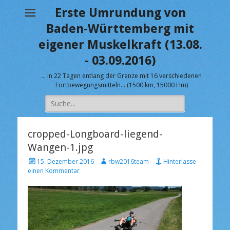
Erste Umrundung von
Baden-Württemberg mit
eigener Muskelkraft (13.08.
- 03.09.2016)
… in 22 Tagen entlang der Grenze mit 16 verschiedenen
Fortbewegungsmitteln… (1500 km, 15000 Hm)
Suche
nach:
cropped-Longboard-liegend-
Wangen-1.jpg
V
A
15. Dezember 2016
rbw2016team
Hinterlasse
e
u
einen Kommentar
r
t
ö
o
f
r
f
e
n