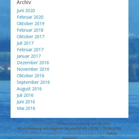
Archiv
Juni 2020
Februar 2020
Oktober 2019
Februar 2018
Oktober 2017
Juli 2017
Februar 2017
Januar 2017
Dezember 2016
November 2016
Oktober 2016
September 2016
August 2016
Juli 2016
Juni 2016
Mai 2016
Copyright © 2026
Erste Umrundung von Baden-
Württemberg mit eigener Muskelkraft (13.08. – 03.09.2016)
.
Alle Rechte vorbehalten. | Catch Responsive nach
Catch
Themes