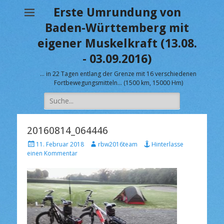
Erste Umrundung von
Baden-Württemberg mit
eigener Muskelkraft (13.08.
- 03.09.2016)
… in 22 Tagen entlang der Grenze mit 16 verschiedenen
Fortbewegungsmitteln… (1500 km, 15000 Hm)
Suche
nach:
20160814_064446
V
A
11. Februar 2018
rbw2016team
Hinterlasse
e
u
einen Kommentar
r
t
ö
o
f
r
f
e
n
t