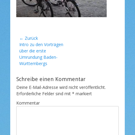
l
i
c
h
t
a
m
Beitragsnavigation
← Zurück
Vorheriger
Intro zu den Vorträgen
Beitrag:
über die erste
Umrundung Baden-
Württembergs
Schreibe einen Kommentar
Deine E-Mail-Adresse wird nicht veröffentlicht.
Erforderliche Felder sind mit
*
markiert
Kommentar