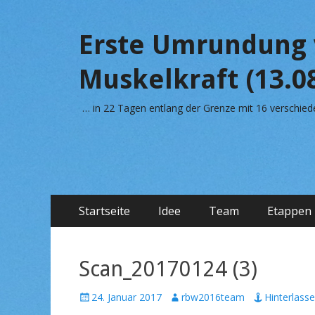
Erste Umrundung 
Muskelkraft (13.08
… in 22 Tagen entlang der Grenze mit 16 verschi
Primäres
Zum
Startseite
Idee
Team
Etappen
Inhalt
Menü
springen
Scan_20170124 (3)
V
24. Januar 2017
A
rbw2016team
Hinterlass
e
u