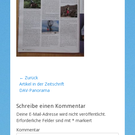
l
i
c
h
t
a
m
Beitragsnavigation
← Zurück
Vorheriger
Artikel in der Zeitschrift
Beitrag:
DAV-Panorama
Schreibe einen Kommentar
Deine E-Mail-Adresse wird nicht veröffentlicht.
Erforderliche Felder sind mit
*
markiert
Kommentar