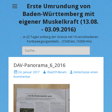
Erste Umrundung von
Baden-Württemberg mit
eigener Muskelkraft (13.08.
- 03.09.2016)
… in 22 Tagen entlang der Grenze mit 16 verschiedenen
Fortbewegungsmitteln… (1500 km, 15000 Hm)
Suche
nach:
DAV-Panorama_6_2016
V
A
24. Januar 2017
rbw2016team
Hinterlasse einen
e
u
Kommentar
r
t
ö
o
f
r
f
e
n
t