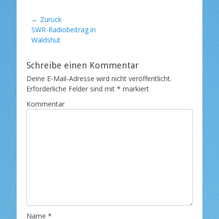
t
l
Beitragsnavigation
← Zurück
i
Vorheriger
SWR-Radiobeitrag in
c
Beitrag:
Waldshut
h
t
a
Schreibe einen Kommentar
m
Deine E-Mail-Adresse wird nicht veröffentlicht.
Erforderliche Felder sind mit
*
markiert
Kommentar
Name
*