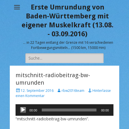
Erste Umrundung von
Baden-Württemberg mit
eigener Muskelkraft (13.08.
- 03.09.2016)
… in 22 Tagen entlang der Grenze mit 16 verschiedenen
Fortbewegungsmitteln… (1500 km, 15000 Hm)
Suche
nach:
mitschnitt-radiobeitrag-bw-
umrunden
V
A
12. September 2016
rbw2016team
Hinterlasse
e
u
einen Kommentar
r
t
ö
o
Audio-
f
00:00
r
00:00
Player
f
“mitschnitt-radiobeitrag-bw-umrunden”.
e
n