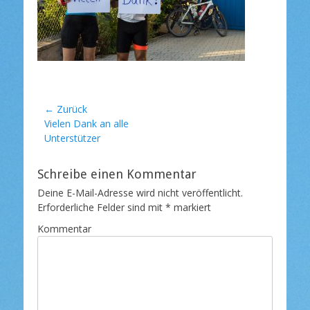
l
i
c
h
t
a
m
Beitragsnavigation
← Zurück
Vorheriger
Vielen Dank an alle
Beitrag:
Unterstützer
Schreibe einen Kommentar
Deine E-Mail-Adresse wird nicht veröffentlicht.
Erforderliche Felder sind mit
*
markiert
Kommentar