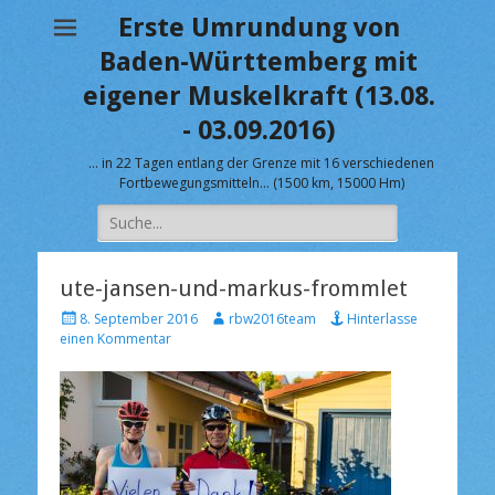
Erste Umrundung von
Baden-Württemberg mit
eigener Muskelkraft (13.08.
- 03.09.2016)
… in 22 Tagen entlang der Grenze mit 16 verschiedenen
Fortbewegungsmitteln… (1500 km, 15000 Hm)
Suche
nach:
ute-jansen-und-markus-frommlet
V
A
8. September 2016
rbw2016team
Hinterlasse
e
u
einen Kommentar
r
t
ö
o
f
r
f
e
n
t