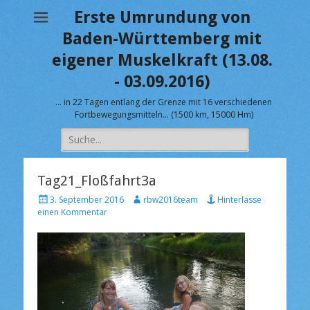
Erste Umrundung von
Baden-Württemberg mit
eigener Muskelkraft (13.08.
- 03.09.2016)
… in 22 Tagen entlang der Grenze mit 16 verschiedenen
Fortbewegungsmitteln… (1500 km, 15000 Hm)
Suche
nach:
Tag21_Floßfahrt3a
V
A
3. September 2016
rbw2016team
Hinterlasse
e
u
einen Kommentar
r
t
ö
o
f
r
f
e
n
t