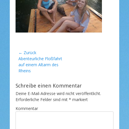
l
i
c
h
t
a
m
Beitragsnavigation
← Zurück
Vorheriger
Abenteurliche Floßfahrt
Beitrag:
auf einem Altarm des
Rheins
Schreibe einen Kommentar
Deine E-Mail-Adresse wird nicht veröffentlicht.
Erforderliche Felder sind mit
*
markiert
Kommentar