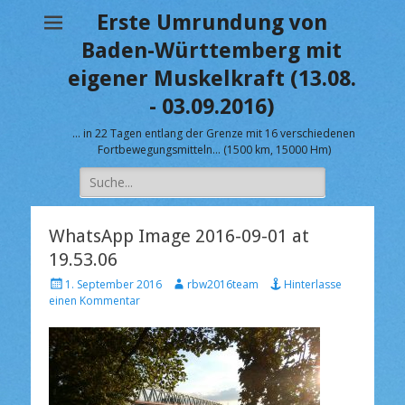
Erste Umrundung von
Baden-Württemberg mit
eigener Muskelkraft (13.08.
- 03.09.2016)
… in 22 Tagen entlang der Grenze mit 16 verschiedenen
Fortbewegungsmitteln… (1500 km, 15000 Hm)
Suche
nach:
WhatsApp Image 2016-09-01 at
19.53.06
V
A
1. September 2016
rbw2016team
Hinterlasse
e
u
einen Kommentar
r
t
ö
o
f
r
f
e
n