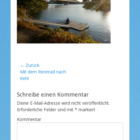
t
l
i
c
h
t
a
m
Beitragsnavigation
← Zurück
Vorheriger
Mit dem Rennrad nach
Beitrag:
Kehl
Schreibe einen Kommentar
Deine E-Mail-Adresse wird nicht veröffentlicht.
Erforderliche Felder sind mit
*
markiert
Kommentar