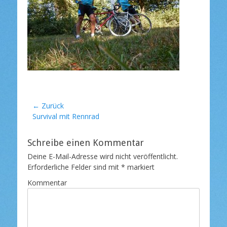
t
l
i
c
h
t
a
m
Beitragsnavigation
← Zurück
Vorheriger
Survival mit Rennrad
Beitrag:
Schreibe einen Kommentar
Deine E-Mail-Adresse wird nicht veröffentlicht.
Erforderliche Felder sind mit
*
markiert
Kommentar