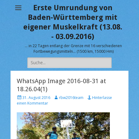
Erste Umrundung von
Baden-Württemberg mit
eigener Muskelkraft (13.08.
- 03.09.2016)
… in 22 Tagen entlang der Grenze mit 16 verschiedenen
Fortbewegungsmitteln… (1500 km, 15000 Hm)
Suche
nach:
WhatsApp Image 2016-08-31 at
18.26.04(1)
V
A
31. August 2016
rbw2016team
Hinterlasse
e
u
einen Kommentar
r
t
ö
o
f
r
f
e
n