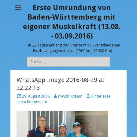
Erste Umrundung von
Baden-Württemberg mit
eigener Muskelkraft (13.08.
- 03.09.2016)
… in 22 Tagen entlang der Grenze mit 16 verschiedenen
Fortbewegungsmitteln… (1500 km, 15000 Hm)
Suche
nach:
WhatsApp Image 2016-08-29 at
22.22.13
V
A
29. August 2016
rbw2016team
Hinterlasse
e
u
einen Kommentar
r
t
ö
o
f
r
f
e
n