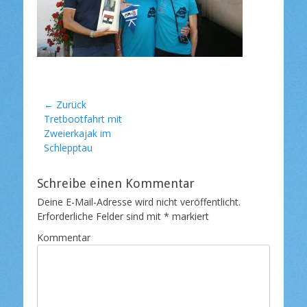
t
l
i
c
h
t
a
m
Beitragsnavigation
← Zurück
Vorheriger
Tretbootfahrt mit
Beitrag:
Zweierkajak im
Schlepptau
Schreibe einen Kommentar
Deine E-Mail-Adresse wird nicht veröffentlicht.
Erforderliche Felder sind mit
*
markiert
Kommentar