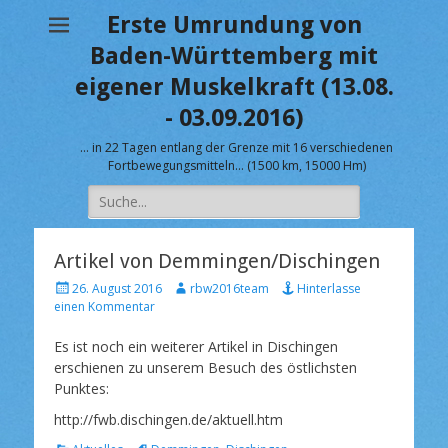
Erste Umrundung von
Baden-Württemberg mit
eigener Muskelkraft (13.08.
- 03.09.2016)
… in 22 Tagen entlang der Grenze mit 16 verschiedenen
Fortbewegungsmitteln… (1500 km, 15000 Hm)
Suche
nach:
Artikel von Demmingen/Dischingen
V
A
26. August 2016
rbw2016team
Hinterlasse
e
u
einen Kommentar
r
t
ö
o
Es ist noch ein weiterer Artikel in Dischingen
f
r
erschienen zu unserem Besuch des östlichsten
f
Punktes:
e
n
http://fwb.dischingen.de/aktuell.htm
t