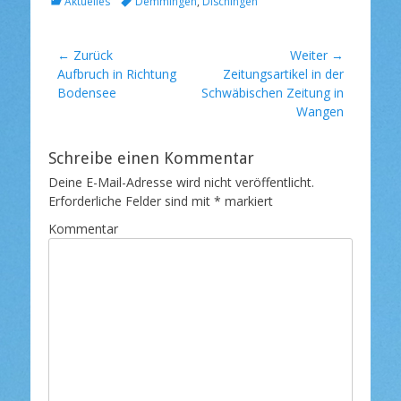
K
S
l
Aktuelles
Demmingen
,
Dischingen
a
c
i
t
h
c
e
l
h
Beitragsnavigation
← Zurück
Weiter →
g
a
t
Vorheriger
Aufbruch in Richtung
Nächster
Zeitungsartikel in der
o
g
a
Beitrag:
Bodensee
Beitrag:
Schwäbischen Zeitung in
r
w
m
Wangen
i
o
e
r
n
t
Schreibe einen Kommentar
e
Deine E-Mail-Adresse wird nicht veröffentlicht.
Erforderliche Felder sind mit
*
markiert
Kommentar