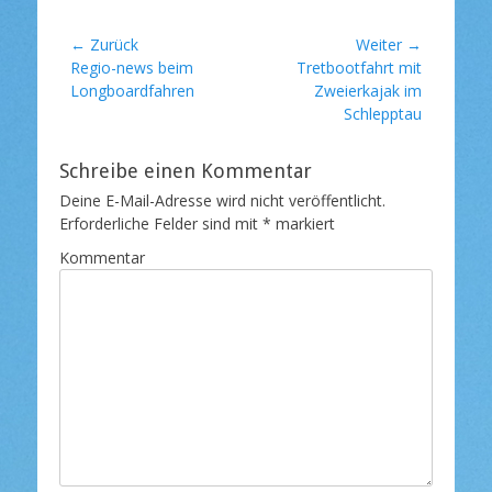
l
t
h
i
e
l
c
Beitragsnavigation
← Zurück
Weiter →
g
a
h
Vorheriger
Regio-news beim
Nächster
Tretbootfahrt mit
o
g
t
Beitrag:
Longboardfahren
Beitrag:
Zweierkajak im
r
w
a
Schlepptau
i
o
m
e
r
n
t
Schreibe einen Kommentar
e
Deine E-Mail-Adresse wird nicht veröffentlicht.
Erforderliche Felder sind mit
*
markiert
Kommentar