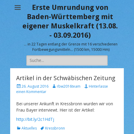
Erste Umrundung von
Baden-Württemberg mit
eigener Muskelkraft (13.08.
- 03.09.2016)
… in 22 Tagen entlang der Grenze mit 16 verschiedenen
Fortbewegungsmitteln… (1500 km, 15000 Hm)
Suche
nach:
Artikel in der Schwäbischen Zeitung
V
A
26. August 2016
rbw2016team
Hinterlasse
e
u
einen Kommentar
r
t
ö
o
Bei unserer Ankunft in Kressbronn wurden wir von
f
r
Frau Bayer interviewt. Hier ist der Artikel:
f
e
http://bit.ly/2c1HdTj
n
K
S
Aktuelles
Kressbronn
t
a
c