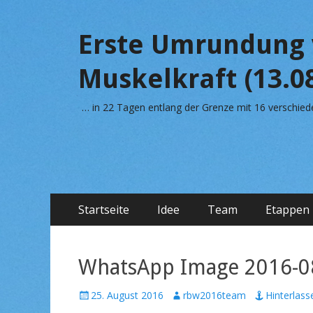
Erste Umrundung 
Muskelkraft (13.08
… in 22 Tagen entlang der Grenze mit 16 verschi
Primäres
Zum
Startseite
Idee
Team
Etappen
Inhalt
Menü
springen
WhatsApp Image 2016-08
V
25. August 2016
A
rbw2016team
Hinterlas
e
u