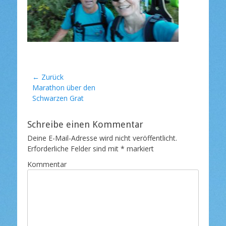
t
l
i
c
h
t
a
m
Beitragsnavigation
← Zurück
Vorheriger
Marathon über den
Beitrag:
Schwarzen Grat
Schreibe einen Kommentar
Deine E-Mail-Adresse wird nicht veröffentlicht.
Erforderliche Felder sind mit
*
markiert
Kommentar