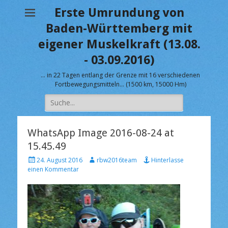
Erste Umrundung von
Baden-Württemberg mit
eigener Muskelkraft (13.08.
- 03.09.2016)
… in 22 Tagen entlang der Grenze mit 16 verschiedenen
Fortbewegungsmitteln… (1500 km, 15000 Hm)
Suche
nach:
WhatsApp Image 2016-08-24 at
15.45.49
V
A
24. August 2016
rbw2016team
Hinterlasse
e
u
einen Kommentar
r
t
ö
o
f
r
f
e
n