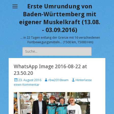
Erste Umrundung von
Baden-Württemberg mit
eigener Muskelkraft (13.08.
- 03.09.2016)
… in 22 Tagen entlang der Grenze mit 16 verschiedenen
Fortbewegungsmitteln… (1500 km, 15000 Hm)
Suche
nach:
WhatsApp Image 2016-08-22 at
23.50.20
V
A
23. August 2016
rbw2016team
Hinterlasse
e
u
einen Kommentar
r
t
ö
o
f
r
f
e
n