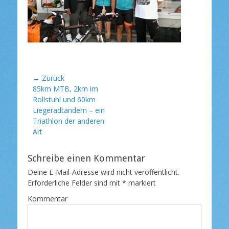
t
l
i
c
h
t
a
m
Beitragsnavigation
← Zurück
Vorheriger
85km MTB, 2km im
Beitrag:
Rollstuhl und 60km
Liegeradtandem – ein
Triathlon der anderen
Art
Schreibe einen Kommentar
Deine E-Mail-Adresse wird nicht veröffentlicht.
Erforderliche Felder sind mit
*
markiert
Kommentar