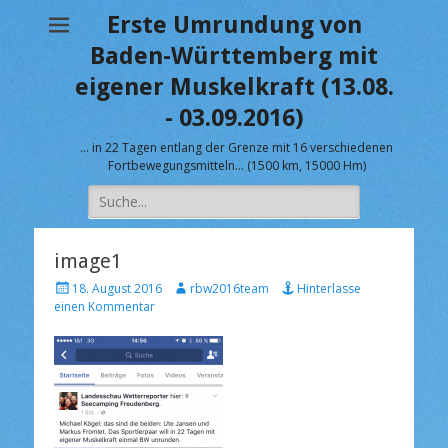
Erste Umrundung von
Baden-Württemberg mit
eigener Muskelkraft (13.08.
- 03.09.2016)
… in 22 Tagen entlang der Grenze mit 16 verschiedenen
Fortbewegungsmitteln… (1500 km, 15000 Hm)
Suche
nach:
image1
V
A
18. August 2016
rbw2016team
Hinterlasse
e
u
einen Kommentar
r
t
ö
o
f
r
f
e
n
t