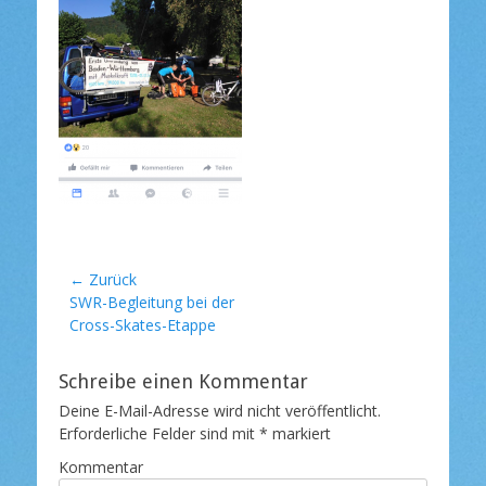
l
i
c
h
t
a
m
Beitragsnavigation
← Zurück
Vorheriger
SWR-Begleitung bei der
Beitrag:
Cross-Skates-Etappe
Schreibe einen Kommentar
Deine E-Mail-Adresse wird nicht veröffentlicht.
Erforderliche Felder sind mit
*
markiert
Kommentar