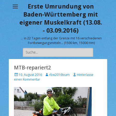
Erste Umrundung von
Baden-Württemberg mit
eigener Muskelkraft (13.08.
- 03.09.2016)
… in 22 Tagen entlang der Grenze mit 16 verschiedenen
Fortbewegungsmitteln… (1500 km, 15000 Hm)
Suche
nach:
MTB-repariert2
V
A
10. August 2016
rbw2016team
Hinterlasse
e
u
einen Kommentar
r
t
ö
o
f
r
f
e
n
t