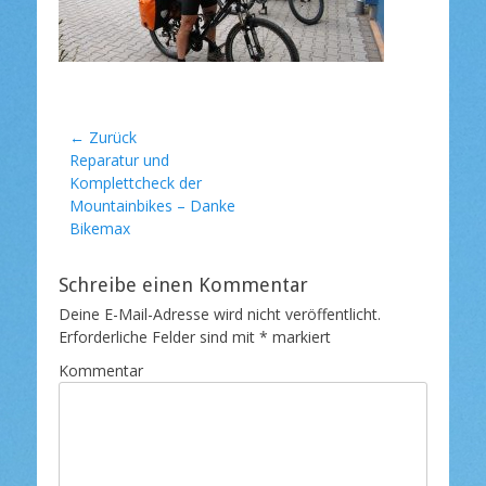
l
i
c
h
t
a
m
Beitragsnavigation
← Zurück
Vorheriger
Reparatur und
Beitrag:
Komplettcheck der
Mountainbikes – Danke
Bikemax
Schreibe einen Kommentar
Deine E-Mail-Adresse wird nicht veröffentlicht.
Erforderliche Felder sind mit
*
markiert
Kommentar