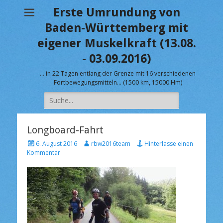
Erste Umrundung von
Baden-Württemberg mit
eigener Muskelkraft (13.08.
- 03.09.2016)
… in 22 Tagen entlang der Grenze mit 16 verschiedenen
Fortbewegungsmitteln… (1500 km, 15000 Hm)
Suche
nach:
Longboard-Fahrt
V
A
6. August 2016
rbw2016team
Hinterlasse einen
e
u
Kommentar
r
t
ö
o
f
r
f
e
n
t