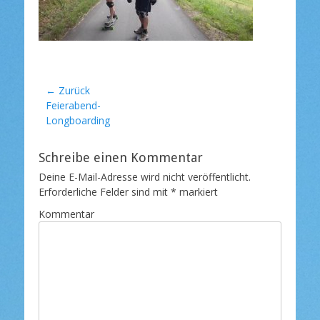
l
i
c
h
t
a
m
Beitragsnavigation
← Zurück
Vorheriger
Feierabend-
Beitrag:
Longboarding
Schreibe einen Kommentar
Deine E-Mail-Adresse wird nicht veröffentlicht.
Erforderliche Felder sind mit
*
markiert
Kommentar