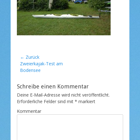
l
i
c
h
t
a
m
Beitragsnavigation
← Zurück
Vorheriger
Zweierkajak-Test am
Beitrag:
Bodensee
Schreibe einen Kommentar
Deine E-Mail-Adresse wird nicht veröffentlicht.
Erforderliche Felder sind mit
*
markiert
Kommentar