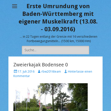
Erste Umrundung von
Baden-Württemberg mit
eigener Muskelkraft (13.08.
- 03.09.2016)
… in 22 Tagen entlang der Grenze mit 16 verschiedenen
Fortbewegungsmitteln… (1500 km, 15000 Hm)
Suche
nach:
Zweierkajak Bodensee 0
V
A
17. Juli 2016
rbw2016team
Hinterlasse einen
e
u
Kommentar
r
t
ö
o
f
r
f
e
n
t