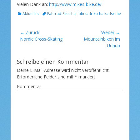
l
Vielen Dank an:
http://www.mikes-bike.de/
i
c
K
S
Aktuelles
Fahrrad-Rikscha
,
fahrradrikscha karlsruhe
h
a
c
t
t
h
a
e
l
Beitragsnavigation
← Zurück
Weiter →
m
g
a
Vorheriger
Nordic Cross-Skating
Nächster
Mountainbiken im
o
g
Beitrag:
Beitrag:
Urlaub
r
w
i
o
e
r
Schreibe einen Kommentar
n
t
e
Deine E-Mail-Adresse wird nicht veröffentlicht.
Erforderliche Felder sind mit
*
markiert
Kommentar