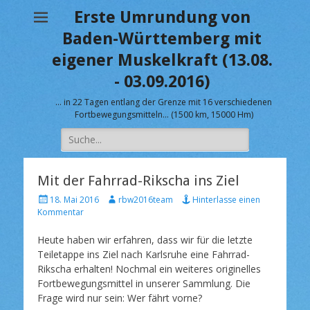
Erste Umrundung von
Baden-Württemberg mit
eigener Muskelkraft (13.08.
- 03.09.2016)
… in 22 Tagen entlang der Grenze mit 16 verschiedenen
Fortbewegungsmitteln… (1500 km, 15000 Hm)
Suche
nach:
Mit der Fahrrad-Rikscha ins Ziel
V
A
18. Mai 2016
rbw2016team
Hinterlasse einen
e
u
Kommentar
r
t
ö
o
Heute haben wir erfahren, dass wir für die letzte
f
r
Teiletappe ins Ziel nach Karlsruhe eine Fahrrad-
f
Rikscha erhalten! Nochmal ein weiteres originelles
e
Fortbewegungsmittel in unserer Sammlung. Die
n
Frage wird nur sein: Wer fährt vorne?
t