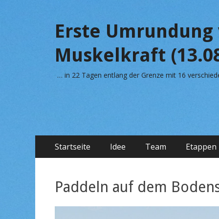
Erste Umrundung 
Muskelkraft (13.08
… in 22 Tagen entlang der Grenze mit 16 verschi
Primäres
Zum
Startseite
Idee
Team
Etappen
Inhalt
Menü
springen
Paddeln auf dem Boden