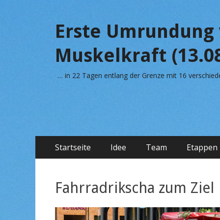
Erste Umrundung 
Muskelkraft (13.08
… in 22 Tagen entlang der Grenze mit 16 verschi
Primäres
Zum
Startseite
Idee
Team
Etappen
Inhalt
Menü
springen
Fahrradrikscha zum Ziel